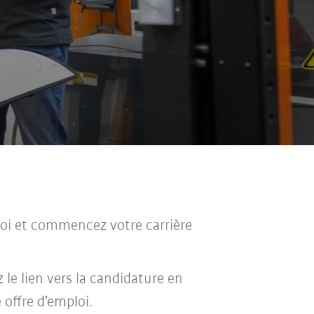
ploi et commencez votre carrière
 le lien vers la candidature en
 offre d’emploi.