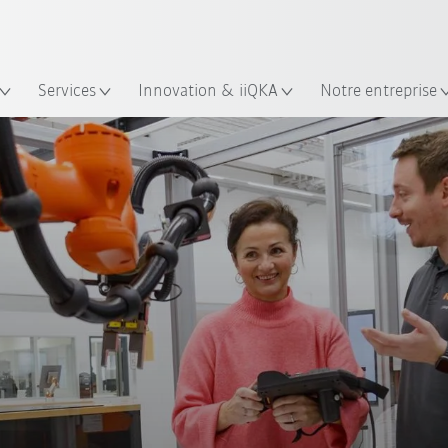
Trouvez des études de cas et des 
Français / French
KUKA Guide robots
lacement
Services
Innovation & iiQKA
Notre entreprise