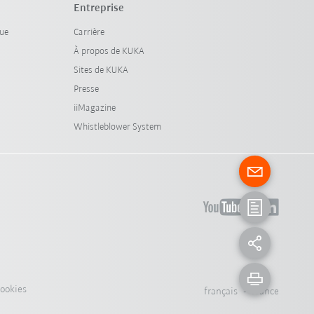
Entreprise
que
Carrière
À propos de KUKA
Sites de KUKA
Presse
iiMagazine
Whistleblower System
cookies
français - France