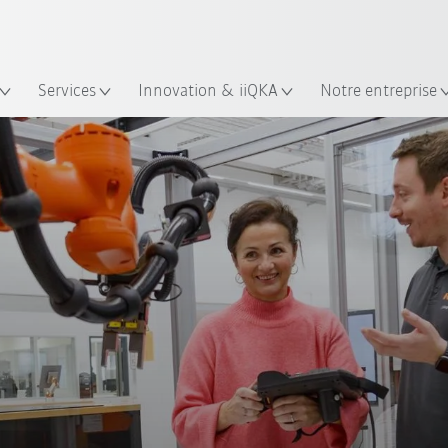
Trouvez des études de cas et des 
KUKA Guide robots
lacement
Services
Innovation & iiQKA
Notre entreprise