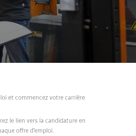
mploi et commencez votre carrière
rez le lien vers la candidature en
haque offre d’emploi.