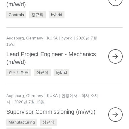
(m/w/d)
Controls
정규직
hybrid
Augsburg, Germany
KUKA
hybrid
2026년 7월
15일
Lead Project Engineer - Mechanics
(m/w/d)
엔지니어링
정규직
hybrid
Augsburg, Germany
KUKA
현장에서 - 회사 소재
지
2026년 7월 15일
Supervisor Commissioning (m/w/d)
Manufacturing
정규직