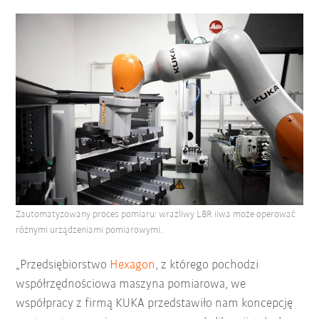
Zautomatyzowany proces pomiaru: wrażliwy LBR iiwa może operować
różnymi urządzeniami pomiarowymi.
„Przedsiębiorstwo
Hexagon
, z którego pochodzi
współrzędnościowa maszyna pomiarowa, we
współpracy z firmą KUKA przedstawiło nam koncepcję