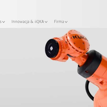
Polski / Polish
KUKA Robot Guide!
lizacja
Odwiedź KUKA Robot Guide ju
s
Innowacja & iiQKA
Firma