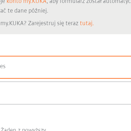
oje
konto my.KUKA
, aby formularz został automaty
ć te dane później.
 my.KUKA? Zarejestruj się teraz
tutaj.
les
Żaden z powyższy