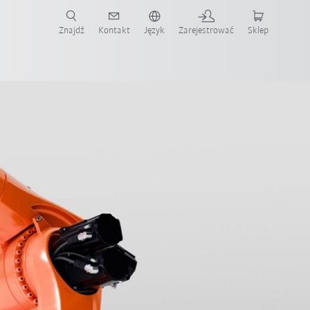
Znajdź
Kontakt
Język
Zarejestrować
Sklep
ż teraz!