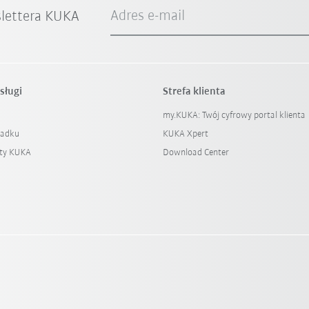
Adres e-mail
slettera KUKA
sługi
Strefa klienta
my.KUKA: Twój cyfrowy portal klienta
padku
KUKA Xpert
ty KUKA
Download Center