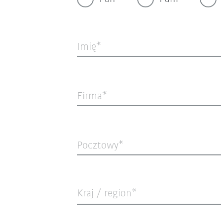
Imię
Firma
Pocztowy
Kraj / region*