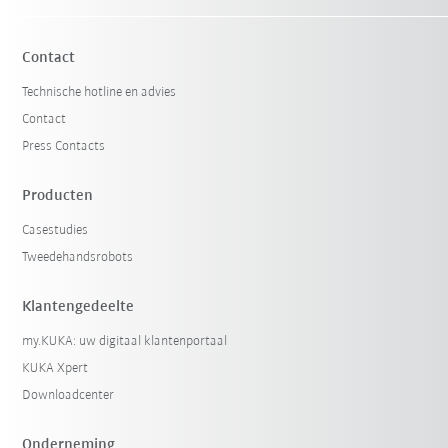
Contact
Technische hotline en advies
Contact
Press Contacts
Producten
Casestudies
Filter terugzetten
Tweedehandsrobots
Klantengedeelte
my.KUKA: uw digitaal klantenportaal
KUKA Xpert
Downloadcenter
Onderneming