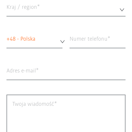
Kraj / region*
+48 - Polska
Numer telefonu
Adres e-mail
Twoja wiadomość