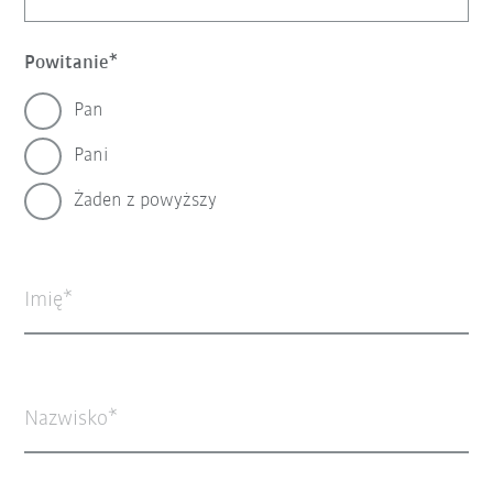
Powitanie
Pan
Pani
Żaden z powyższy
Imię
Nazwisko