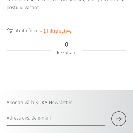
postului vacant.
Arată filtre
–
1
Filtre active
0
Rezultate
Abonați-vă la KUKA Newsletter
Adresa dvs. de e-mail
×
1 Filtre (
Romania
)