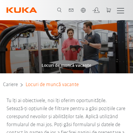
Română / Romanian
Locuri de muncă vacante
Cariere
Locuri de muncă vacante
Tu îți ai obiectivele, noi îți oferim oportunitățile.
Setează-ți opțiunile de filtrare pentru a găsi pozițiile care
corespund nevoilor și abilităților tale. Aplică utilizând
formularul de mai jos. Poți găsi formularul și datele de
contact în partea de jos a fiecărei pagini de prezentare a