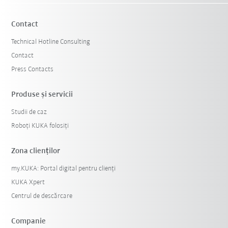
Contact
Technical Hotline Consulting
Contact
Press Contacts
Produse şi servicii
Studii de caz
Resetează filtre
Roboți KUKA folosiți
Zona clienților
my.KUKA: Portal digital pentru clienți
KUKA Xpert
Centrul de descărcare
Companie