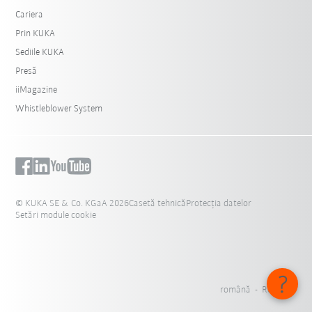
Cariera
Prin KUKA
Sediile KUKA
Presă
iiMagazine
Whistleblower System
© KUKA SE & Co. KGaA 2026
Casetă tehnică
Protecția datelor
Setări module cookie
română - România