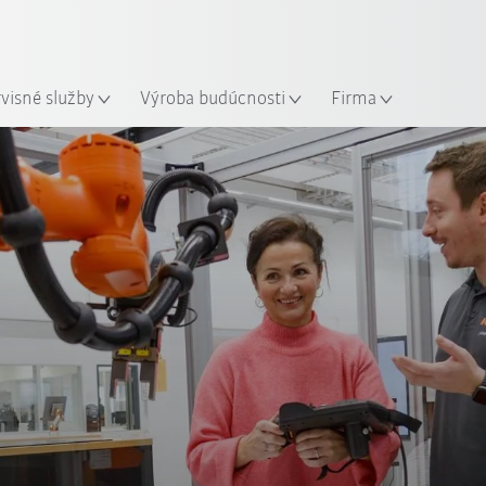
Slovenčina / Slovak
sto
rvisné služby
Výroba budúcnosti
Firma