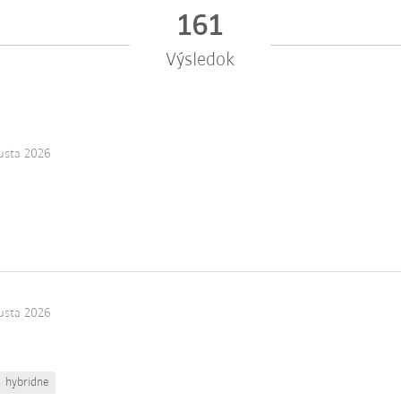
161
Výsledok
usta 2026
usta 2026
hybridne