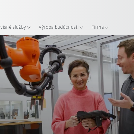
Slovenčina / Slovak
sto
rvisné služby
Výroba budúcnosti
Firma