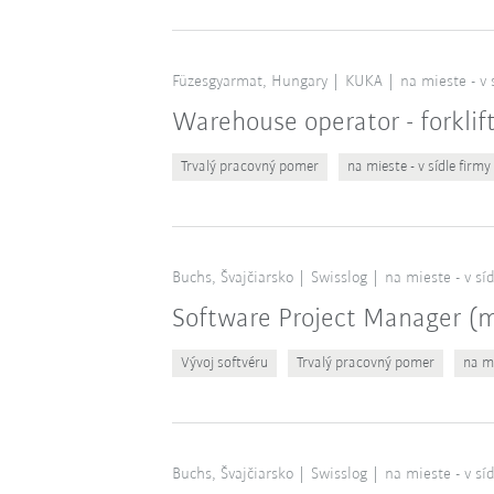
Füzesgyarmat, Hungary
KUKA
na mieste - v 
Warehouse operator - forklif
Trvalý pracovný pomer
na mieste - v sídle firmy
Buchs, Švajčiarsko
Swisslog
na mieste - v sí
Software Project Manager 
Vývoj softvéru
Trvalý pracovný pomer
na mi
Buchs, Švajčiarsko
Swisslog
na mieste - v sí