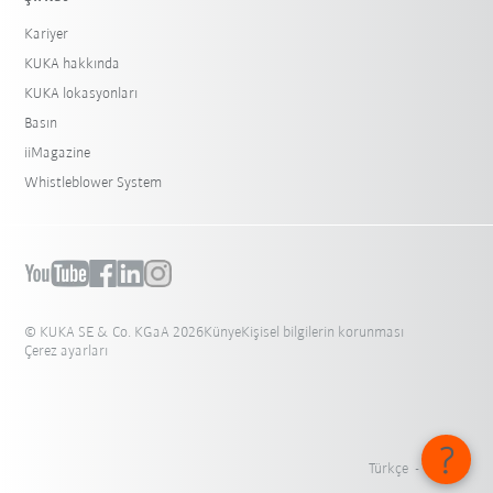
Kariyer
KUKA hakkında
KUKA lokasyonları
Basın
iiMagazine
Whistleblower System
© KUKA SE & Co. KGaA 2026
Künye
Kişisel bilgilerin korunması
Çerez ayarları
Türkçe - Türkiye