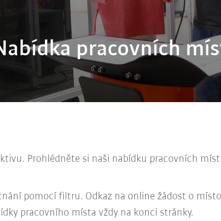
Nabídka pracovních mís
ktivu. Prohlédněte si naši nabídku pracovních míst 
nání pomocí filtru. Odkaz na online žádost o místo
ídky pracovního místa vždy na konci stránky.