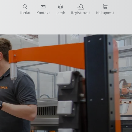
 KUKA případové studie a roboty pro váš obor a požadovanou aplikaci!
em KUKA!
Hledat
Kontakt
Jazyk
Registrovat
Nakupovat