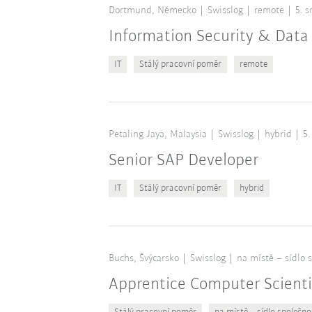
Dortmund, Německo
Swisslog
remote
5. 
Information Security & Data 
IT
Stálý pracovní poměr
remote
Petaling Jaya, Malaysia
Swisslog
hybrid
5.
Senior SAP Developer
IT
Stálý pracovní poměr
hybrid
Buchs, Švýcarsko
Swisslog
na místě – sídlo 
Apprentice Computer Scient