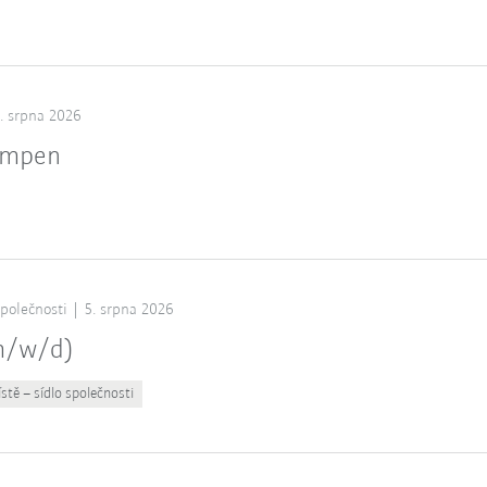
. srpna 2026
ampen
společnosti
5. srpna 2026
(m/w/d)
stě – sídlo společnosti