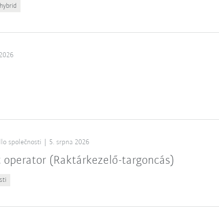
hybrid
 2026
lo společnosti
5. srpna 2026
t operator (Raktárkezelő-targoncás)
sti