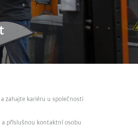
t
a zahajte kariéru u společnosti
 a příslušnou kontaktní osobu