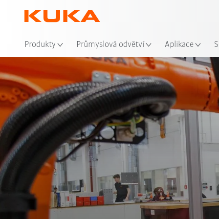
Mís
Produkty
Průmyslová odvětví
Aplikace
S