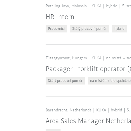
Petaling Jaya, Malaysia
KUKA
hybrid
5. s
HR Intern
Pracovníci
Stálý pracovní poměr
hybrid
Füzesgyarmat, Hungary
KUKA
na místě – síd
Packager - forklift operator
Stálý pracovní poměr
na místě – sídlo společno
Barendrecht, Netherlands
KUKA
hybrid
5.
Area Sales Manager Netherl