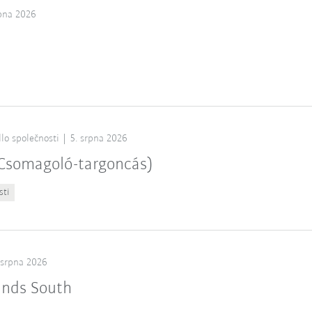
rpna 2026
lo společnosti
5. srpna 2026
 (Csomagoló-targoncás)
sti
 srpna 2026
ands South