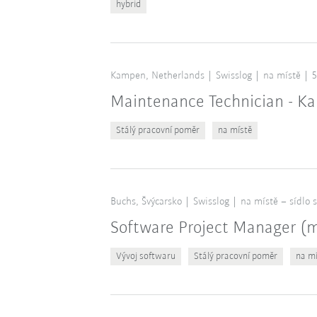
hybrid
Kampen, Netherlands
Swisslog
na místě
5
Maintenance Technician - K
Stálý pracovní poměr
na místě
Buchs, Švýcarsko
Swisslog
na místě – sídlo 
Software Project Manager 
Vývoj softwaru
Stálý pracovní poměr
na mí