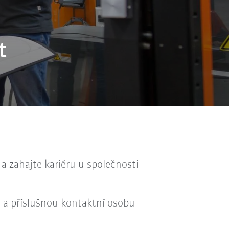
t
a zahajte kariéru u společnosti
 a příslušnou kontaktní osobu