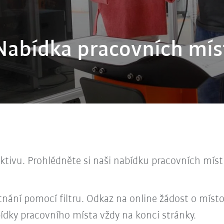
Nabídka pracovních mís
ktivu. Prohlédněte si naši nabídku pracovních míst 
nání pomocí filtru. Odkaz na online žádost o místo
ídky pracovního místa vždy na konci stránky.