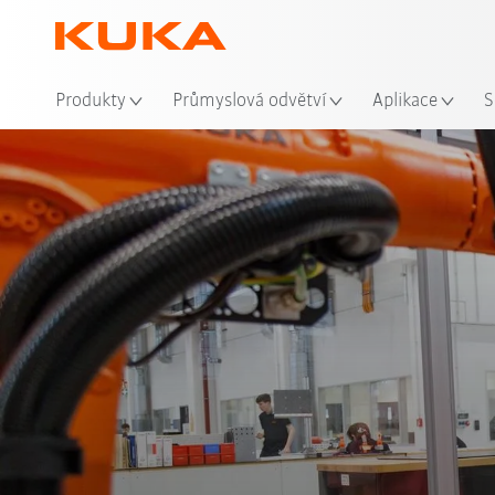
Mís
Produkty
Průmyslová odvětví
Aplikace
S