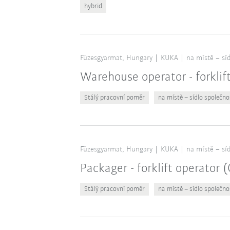
hybrid
Füzesgyarmat, Hungary
KUKA
na místě – síd
Warehouse operator - forklif
Stálý pracovní poměr
na místě – sídlo společno
Füzesgyarmat, Hungary
KUKA
na místě – síd
Packager - forklift operator
Stálý pracovní poměr
na místě – sídlo společno