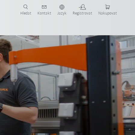
 KUKA případové studie a roboty pro váš obor a požadovanou aplikaci!
em KUKA!
Hledat
Kontakt
Jazyk
Registrovat
Nakupovat