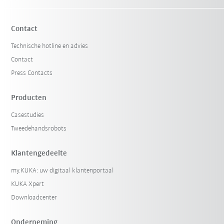
Contact
Technische hotline en advies
Contact
Press Contacts
Producten
Casestudies
Filter terugzetten
Tweedehandsrobots
Klantengedeelte
my.KUKA: uw digitaal klantenportaal
KUKA Xpert
Downloadcenter
Onderneming