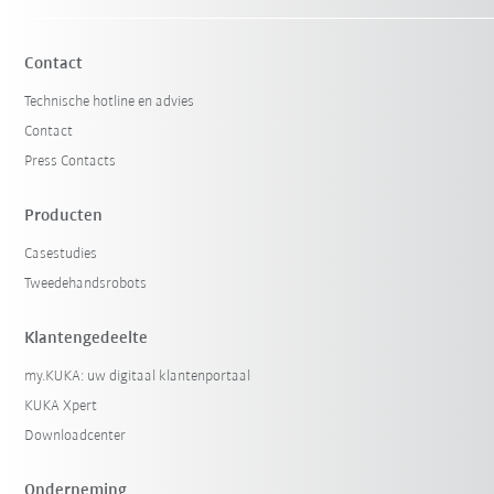
Contact
Technische hotline en advies
Contact
Press Contacts
Producten
Casestudies
Filter terugzetten
Tweedehandsrobots
Klantengedeelte
my.KUKA: uw digitaal klantenportaal
KUKA Xpert
Downloadcenter
Onderneming