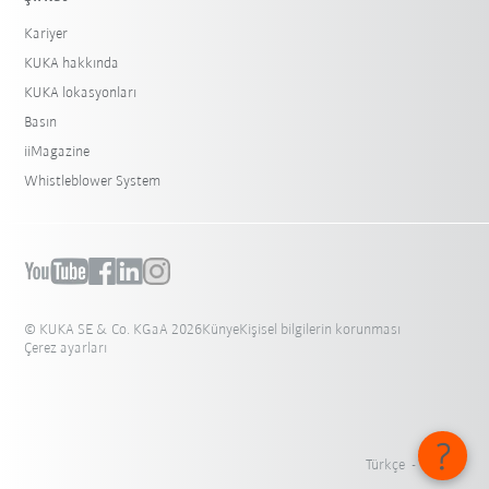
Kariyer
KUKA hakkında
KUKA lokasyonları
Basın
iiMagazine
Whistleblower System
© KUKA SE & Co. KGaA 2026
Künye
Kişisel bilgilerin korunması
Çerez ayarları
Türkçe - Türkiye