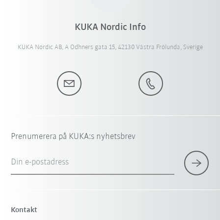
KUKA Nordic Info
KUKA Nordic AB, A Odhners gata 15, 42130 Västra Frölunda, Sverige
Prenumerera på KUKA:s nyhetsbrev
Din e-postadress
Kontakt