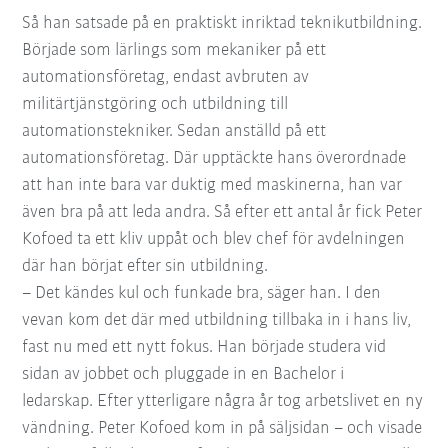
Så han satsade på en praktiskt inriktad teknikutbildning.
Började som lärlings som mekaniker på ett
automationsföretag, endast avbruten av
militärtjänstgöring och utbildning till
automationstekniker. Sedan anställd på ett
automationsföretag. Där upptäckte hans överordnade
att han inte bara var duktig med maskinerna, han var
även bra på att leda andra. Så efter ett antal år fick Peter
Kofoed ta ett kliv uppåt och blev chef för avdelningen
där han börjat efter sin utbildning.
– Det kändes kul och funkade bra, säger han. I den
vevan kom det där med utbildning tillbaka in i hans liv,
fast nu med ett nytt fokus. Han började studera vid
sidan av jobbet och pluggade in en Bachelor i
ledarskap. Efter ytterligare några år tog arbetslivet en ny
vändning. Peter Kofoed kom in på säljsidan – och visade