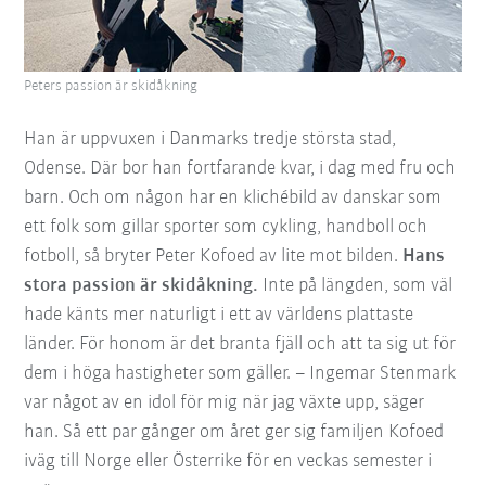
Peters passion är skidåkning
Han är uppvuxen i Danmarks tredje största stad,
Odense. Där bor han fortfarande kvar, i dag med fru och
barn. Och om någon har en klichébild av danskar som
ett folk som gillar sporter som cykling, handboll och
fotboll, så bryter Peter Kofoed av lite mot bilden.
Hans
stora passion är skidåkning.
Inte på längden, som väl
hade känts mer naturligt i ett av världens plattaste
länder. För honom är det branta fjäll och att ta sig ut för
dem i höga hastigheter som gäller. – Ingemar Stenmark
var något av en idol för mig när jag växte upp, säger
han. Så ett par gånger om året ger sig familjen Kofoed
iväg till Norge eller Österrike för en veckas semester i