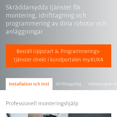
Skräddarsydda tjänster för
montering, idrifttagning och
programmering av dina robotar och
anläggningar
Beställ Uppstart & Programmerings-
tjänster direkt i kundportalen my.KUKA
Installation och test
Idrifttagning
robotprogram
Professionell monteringshjälp