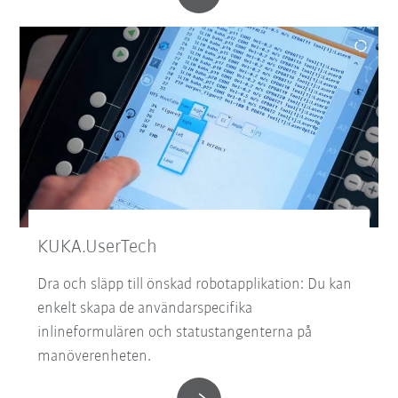
KUKA.UserTech
Dra och släpp till önskad robotapplikation: Du kan
enkelt skapa de användarspecifika
inlineformulären och statustangenterna på
manöverenheten.