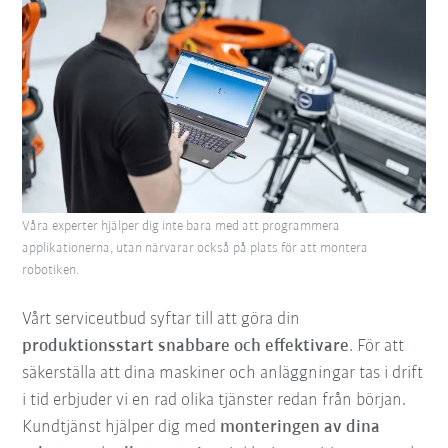
Våra experter hjälper dig inte bara med att programmera
applikationerna, utan närvarar också på plats för att montera
robotiken.
Vårt serviceutbud syftar till att göra din
produktionsstart snabbare och effektivare
. För att
säkerställa att dina maskiner och anläggningar tas i drift
i tid erbjuder vi en rad olika tjänster redan från början.
Kundtjänst hjälper dig med
monteringen av dina