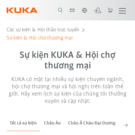
Vui lòng lựa chọn một ngôn ngữ:
Tha. '26
Tha. '26
Tha. '26
Các sự kiện & Hội thảo trực tuyến
Sự kiện & Hội chợ thương mại
Sự kiện KUKA & Hội chợ
thương mại
KUKA có mặt tại nhiều sự kiện chuyên ngành,
hội chợ thương mại và hội nghị trên toàn thế
giới. Hãy xem lịch sự kiện của chúng tôi thường
xuyên và cập nhật.
Tất cả sự kiện
Châu Âu
Châu Á Châu Đại Dương
Châu 