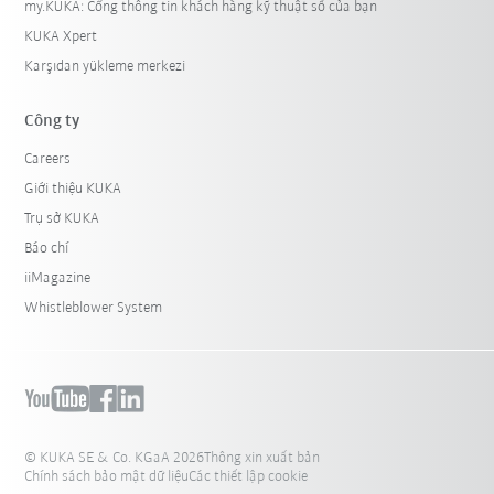
my.KUKA: Cổng thông tin khách hàng kỹ thuật số của bạn
KUKA Xpert
Karşıdan yükleme merkezi
Công ty
Careers
Giới thiệu KUKA
Trụ sở KUKA
Báo chí
iiMagazine
Whistleblower System
© KUKA SE & Co. KGaA 2026
Thông xin xuất bản
Chính sách bảo mật dữ liệu
Các thiết lập cookie