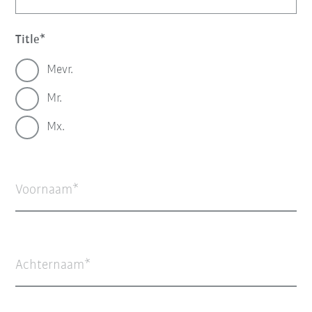
Title
Mevr.
Mr.
Mx.
Voornaam
Achternaam