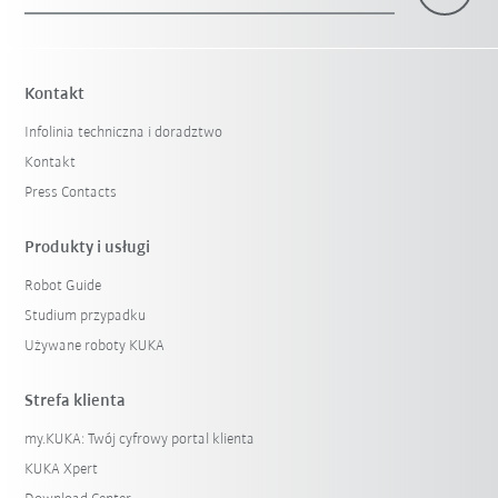
×
1 Filtr (
Poland
)
Kontakt
Infolinia techniczna i doradztwo
Kontakt
Press Contacts
Produkty i usługi
Robot Guide
Reset filtra
Studium przypadku
Używane roboty KUKA
Strefa klienta
my.KUKA: Twój cyfrowy portal klienta
KUKA Xpert