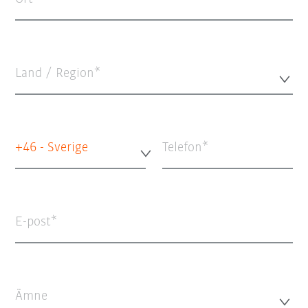
Land / Region*
+46 - Sverige
Telefon
E-post
Ämne