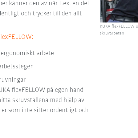
r känner den av när t.ex. en del
ntligt och trycker till den allt
KUKA flexFELLOW öv
skruvarbeten
flexFELLOW:
oergonomiskt arbete
arbetsstegen
ruvningar
KUKA flexFELLOW på egen hand
 hitta skruvställena med hjälp av
ter som inte sitter ordentligt och
.