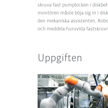
skruva fast pumplocken i diskbeh
montören måste böja sig in i dis
den mekaniska assistenten. Robo
och meddela huruvida fastskruvnin
Uppgiften