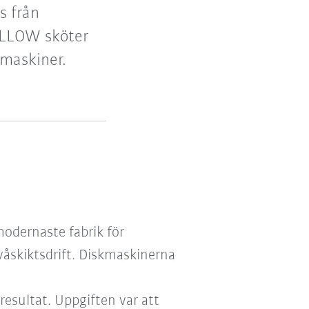
s från
ELLOW sköter
kmaskiner.
odernaste fabrik för
åskiktsdrift. Diskmaskinerna
sultat. Uppgiften var att