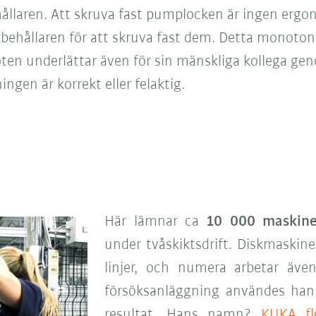
ållaren. Att skruva fast pumplocken är ingen ergo
kbehållaren för att skruva fast dem. Detta monoton
ten underlättar även för sin mänskliga kollega ge
gen är korrekt eller felaktig.
Här lämnar ca
10 000 maskine
under tvåskiktsdrift. Diskmaskin
linjer, och numera arbetar äve
försöksanläggning användes ha
resultat. Hans namn?
KUKA f