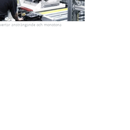
ertar ansträngande och monotona