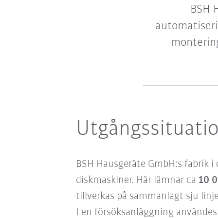
BSH H
automatiser
montering
Utgångssituati
BSH Hausgeräte GmbH:s fabrik i d
diskmaskiner. Här lämnar ca
10 
tillverkas på sammanlagt sju linje
I en försöksanläggning användes