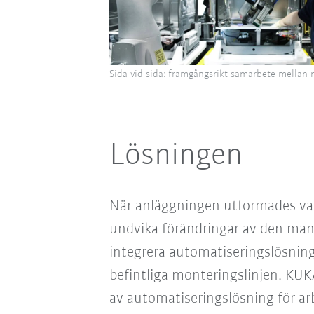
Sida vid sida: framgångsrikt samarbete mellan
Lösningen
När anläggningen utformades var
undvika förändringar av den manu
integrera automatiseringslösni
befintliga monteringslinjen.
KUKA
av automatiseringslösning för ar