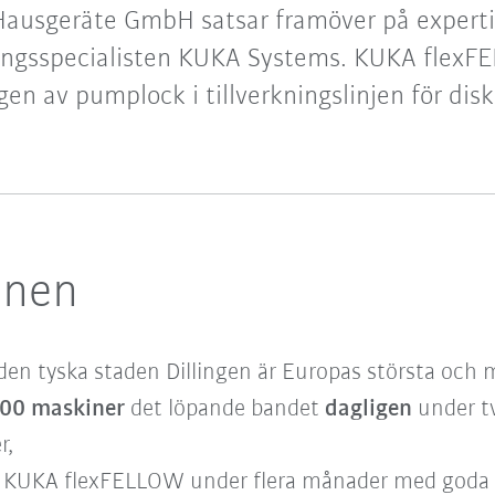
ausgeräte GmbH satsar framöver på experti
ingsspecialisten KUKA Systems. KUKA flexF
en av pumplock i tillverkningslinjen för dis
onen
en tyska staden Dillingen är Europas största och m
000 maskiner
det löpande bandet
dagligen
under tv
r,
 KUKA flexFELLOW under flera månader med goda re