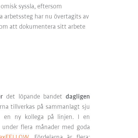
nomisk syssla, eftersom
a arbetssteg har nu övertagits av
nom att dokumentera sitt arbete
r
det löpande bandet
dagligen
erna tillverkas på sammanlagt sju
n en ny kollega på linjen. I en
n under flera månader med goda
lexFELLOW
. Fördelarna är flera: