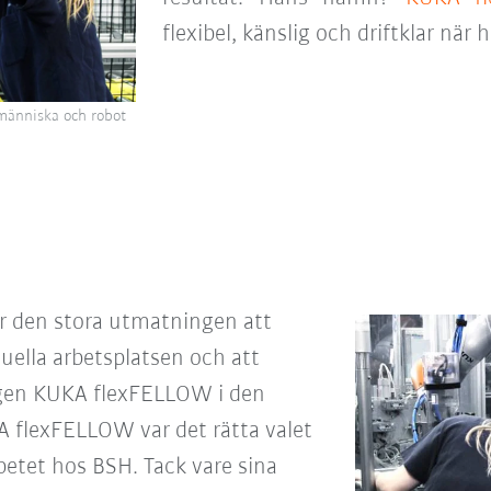
flexibel, känslig och driftklar när
 människa och robot
 den stora
utmatningen att
ella arbetsplatsen och att
ngen KUKA flexFELLOW i den
 flexFELLOW var det rätta valet
betet hos BSH. Tack vare sina