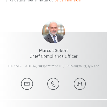
Vilka detaljer det är hittar du
på den här sidan
.
Marcus Gebert
Chief Compliance Officer
KUKA SE & Co. KGaA, Zugspitzstraße 140, 86165 Augsburg, Tyskland