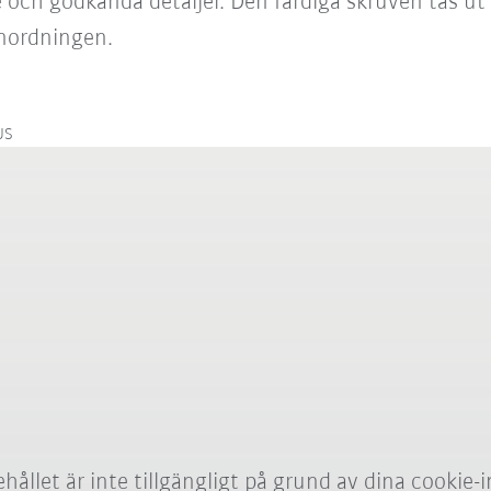
 och godkända detaljer. Den färdiga skruven tas ut 
anordningen.
US
hållet är inte tillgängligt på grund av dina cookie-i