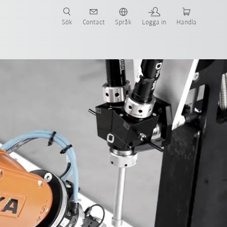
Sök
Contact
Språk
Logga in
Handla