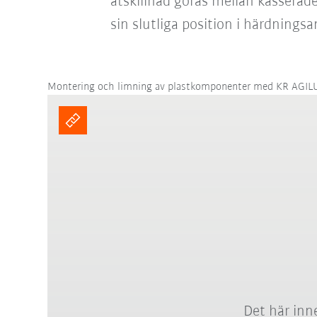
åtskillnad göras mellan kasserade
sin slutliga position i härdnings
Montering och limning av plastkomponenter med KR AGIL
Det här inne