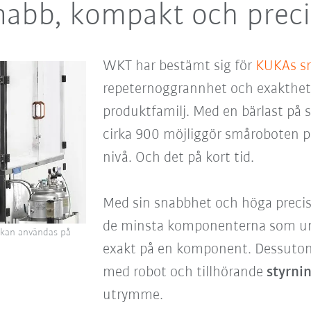
nabb, kompakt och preci
WKT har bestämt sig för
KUKAs sm
repeternoggrannhet och exakthe
produktfamilj. Med en bärlast på 
cirka 900 möjliggör småroboten p
nivå. Och det på kort tid.
Med sin snabbhet och höga preci
de minsta komponenterna som un
 kan användas på
exakt på en komponent. Dessuto
med robot och tillhörande
styrni
utrymme.