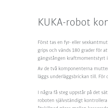
KUKA-robot kont
Först tas en fyr- eller sexkantm
grips och vänds 180 grader för a
gängstången kraftmomentstyrt i
Av de två komponenterna mutter 
läggs underläggsbrickan till. Fö
I några få steg uppstår på det s
roboten självständigt kontroller