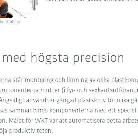
kontrollerar
 med högsta precision
terna står montering och limning av olika plastkom
omponenterna mutter (i fyr- och sexkantsutförand
ångsidigt användbar gängad plastskruv för olika gä
etsas sammanbinds komponenterna med ett speciel
sion. Målet för WKT var att automatisera detta arb
öja produktiviteten.