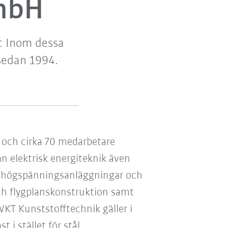
GmbH
g: Inom dessa
sedan 1994.
och cirka 70 medarbetare
ån elektrisk energiteknik även
 högspänningsanläggningar och
ch flygplanskonstruktion samt
WKT Kunststofftechnik gäller i
 i stället för stål.