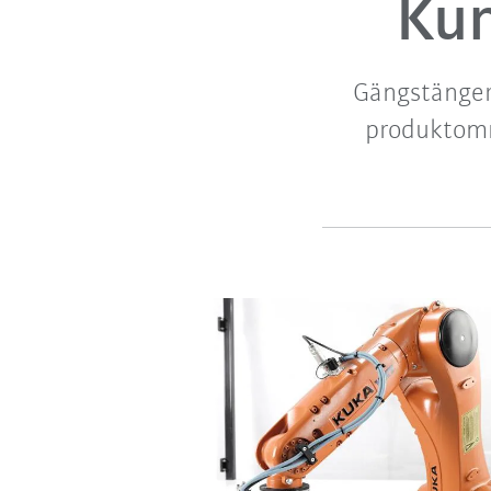
Kun
Gängstänger,
produktomr