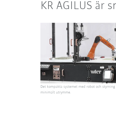
KR AGILUS är s
Det kompakta systemet med robot och styrning
minimalt utrymme.