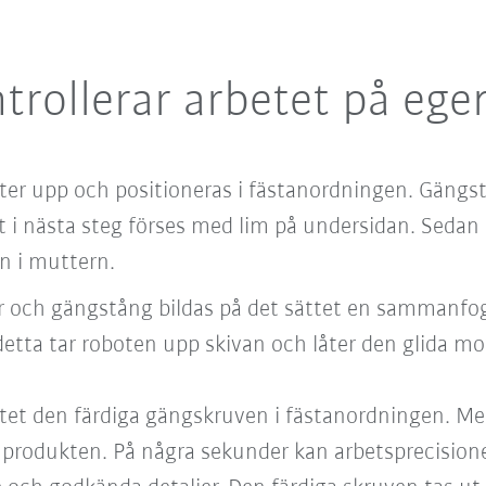
rollerar arbetet på ege
utter upp och positioneras i fästanordningen. Gängs
tt i nästa steg förses med lim på undersidan. Sedan
n i muttern.
och gängstång bildas på det sättet en sammanfoga
r detta tar roboten upp skivan och låter den glida 
ättet den färdiga gängskruven i fästanordningen. M
a produkten. På några sekunder kan arbetsprecisione