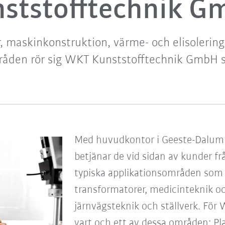
ststofftechnik 
 maskinkonstruktion, värme- och elisolerin
åden rör sig WKT Kunststofftechnik GmbH 
Med huvudkontor i Geeste-Dalum 
betjänar de vid sidan av kunder fr
typiska applikationsområden som
transformatorer, medicinteknik o
järnvägsteknik och ställverk. För 
vart och ett av dessa områden: Plast