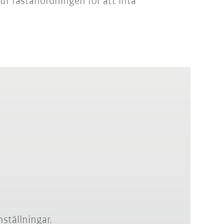
ur fästanordningen för att inta
nställningar.