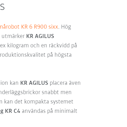
s
årobot KR 6 R900 sixx
. Hög
t utmärker
KR AGILUS
sex kilogram och en räckvidd på
roduktionskvalitet på högsta
sion kan
KR AGILUS
placera även
derläggsbrickor snabbt men
m kan det kompakta systemet
ng KR C4
användas på minimalt