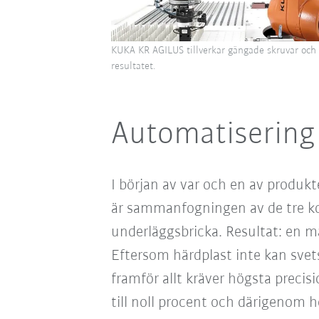
KUKA KR AGILUS tillverkar gängade skruvar och 
resultatet.
Automatisering
I början av var och en av produk
är sammanfogningen av de tre k
underläggsbricka. Resultat: en m
Eftersom härdplast inte kan sv
framför allt kräver högsta preci
till noll procent och därigenom h