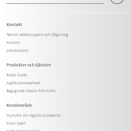
×
1 Filter (
Sverige
)
Kontakt
Teknisk telefonsupport och rådgivning
Kontakt
presskontakt
Produkter och tjänster
Robot Guide
Återställ filter
Applikationsexempel
Begagnade robotar från KUKA
Kundområde
my.KUKA: Din digitala kundportal
KUKA Xpert