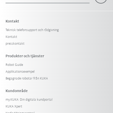
×
1 Filter (
Sverige
)
Kontakt
Teknisk telefonsupport och rådgivning
Kontakt
presskontakt
Produkter och tjänster
Robot Guide
Återställ filter
Applikationsexempel
Begagnade robotar från KUKA
Kundområde
my.KUKA: Din digitala kundportal
KUKA Xpert