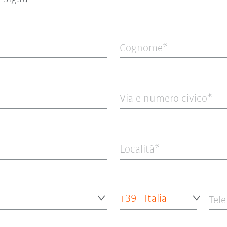
Cognome
Via e numero civico
Località
+39 - Italia
Tel