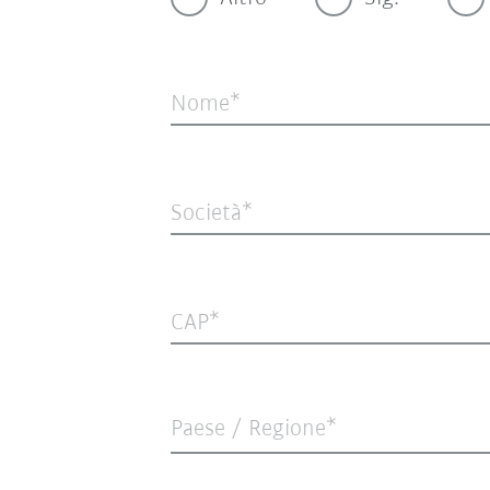
Nome
Società
CAP
Paese / Regione*