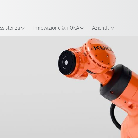
Italiano / Italian
izione
ssistenza
Innovazione & iiQKA
Azienda