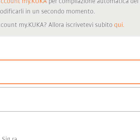
account my.KUKA
per compilazione automatica del 
odificarli in un secondo momento.
count my.KUKA? Allora iscrivetevi subito
qui.
Sig.ra