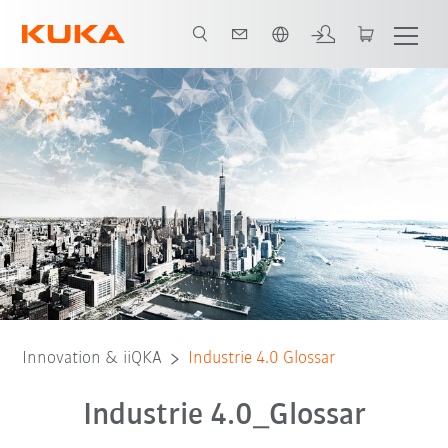
Englisch / English
F
G
I
K
L
M
N
O
P
R
S
T
Innovation & iiQKA
Industrie 4.0 Glossar
Industrie 4.0_Glossar