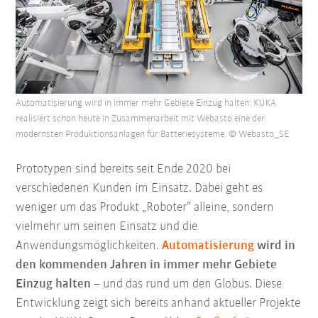
Automatisierung wird in immer mehr Gebiete Einzug halten: KUKA
realisiert schon heute in Zusammenarbeit mit Webasto eine der
modernsten Produktionsanlagen für Batteriesysteme. © Webasto_SE
Prototypen sind bereits seit Ende 2020 bei
verschiedenen Kunden im Einsatz. Dabei geht es
weniger um das Produkt „Roboter“ alleine, sondern
vielmehr um seinen Einsatz und die
Anwendungsmöglichkeiten.
Automatisierung
wird in
den kommenden Jahren in immer mehr Gebiete
Einzug halten
– und das rund um den Globus. Diese
Entwicklung zeigt sich bereits anhand aktueller Projekte